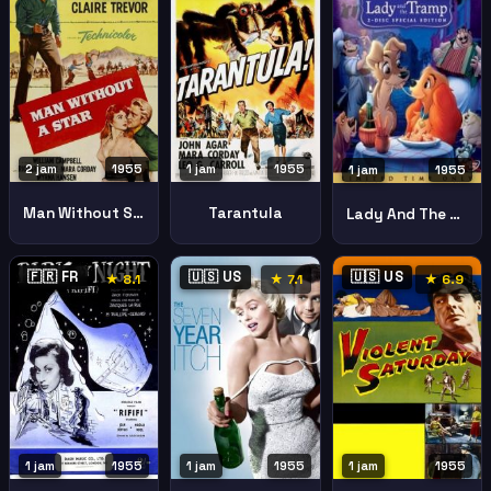
2 jam
1955
1 jam
1955
1 jam
1955
Man Without Star
Tarantula
Lady And The Tramp
🇫🇷 FR
🇺🇸 US
🇺🇸 US
★ 8.1
★ 7.1
★ 6.9
1 jam
1955
1 jam
1955
1 jam
1955