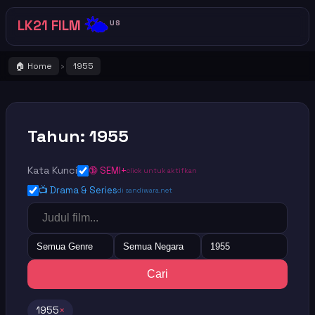
🌤️
LK21 FILM
US
🏠 Home
1955
›
Tahun: 1955
Kata Kunci
🔞 SEMI+
click untuk aktifkan
📺 Drama & Series
di sandiwara.net
Semua Genre
Semua Negara
1955
Cari
1955
×