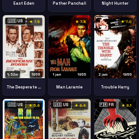
East Eden
Pather Panchali
Night Hunter
🇺🇸 US
★ 7.5
★ 7.3
★ 7.0
1j 52m
1955
1 jam
1955
2 jam
1955
The Desperate Hours
Man Laramie
Trouble Harry
🇺🇸 US
🇺🇸 US
🇫🇷 FR
★ 5.6
★ 6.4
★ 8.1