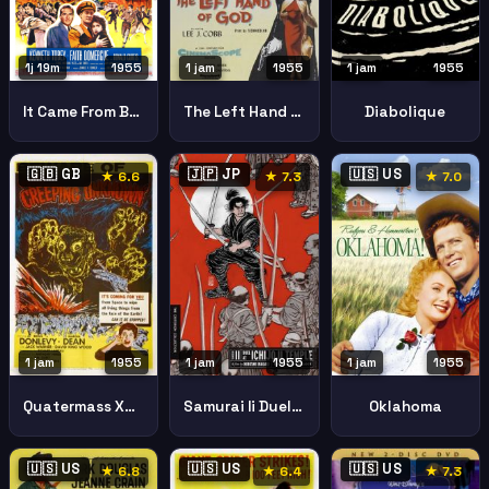
1j 19m
1955
1 jam
1955
1 jam
1955
It Came From Beneath Sea
The Left Hand Of God
Diabolique
🇬🇧 GB
🇯🇵 JP
🇺🇸 US
★ 6.6
★ 7.3
★ 7.0
1 jam
1955
1 jam
1955
1 jam
1955
Quatermass Xperiment
Samurai Ii Duel Ichijoji Temple
Oklahoma
🇺🇸 US
🇺🇸 US
🇺🇸 US
★ 6.8
★ 6.4
★ 7.3