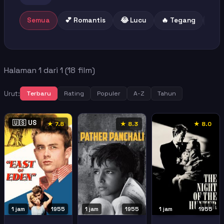
Semua
💕 Romantis
😂 Lucu
🔥 Tegang
😢 
Halaman 1 dari 1 (18 film)
Urut:
Terbaru
Rating
Populer
A-Z
Tahun
🇺🇸 US
★ 7.8
★ 8.3
★ 8.0
1 jam
1955
1 jam
1955
1 jam
1955