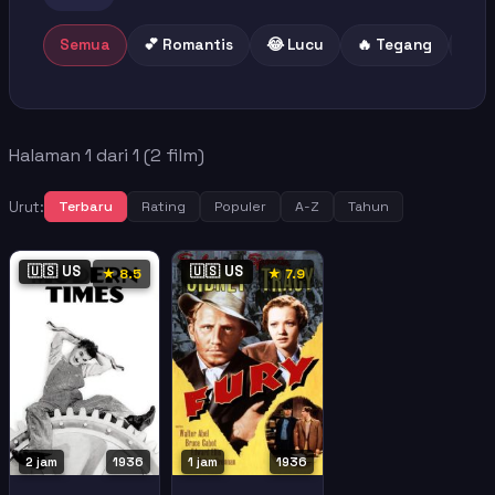
Semua
💕 Romantis
😂 Lucu
🔥 Tegang
😢 
Halaman 1 dari 1 (2 film)
Urut:
Terbaru
Rating
Populer
A-Z
Tahun
🇺🇸 US
🇺🇸 US
★ 8.5
★ 7.9
2 jam
1936
1 jam
1936