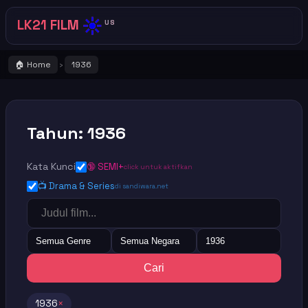
☀️
LK21 FILM
US
🏠 Home
1936
›
Tahun: 1936
Kata Kunci
🔞 SEMI+
click untuk aktifkan
📺 Drama & Series
di sandiwara.net
Semua Genre
Semua Negara
1936
Cari
1936
×