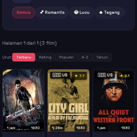
Semua
💕 Romantis
😂 Lucu
🔥 Tegang
😢 
Halaman 1 dari 1 (3 film)
Urut:
Terbaru
Rating
Populer
A-Z
Tahun
🇺🇸 US
🇺🇸 US
★ 7.7
★ 8.1
1 jam
1930
1j 28m
1930
1 jam
1930