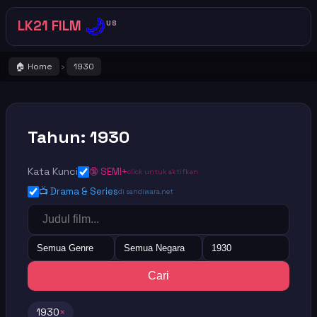
🌙
LK21 FILM
US
🏠 Home
1930
›
Tahun: 1930
Kata Kunci
🔞 SEMI+
click untuk aktifkan
📺 Drama & Series
di sandiwara.net
Semua Genre
Semua Negara
1930
Cari
1930
×