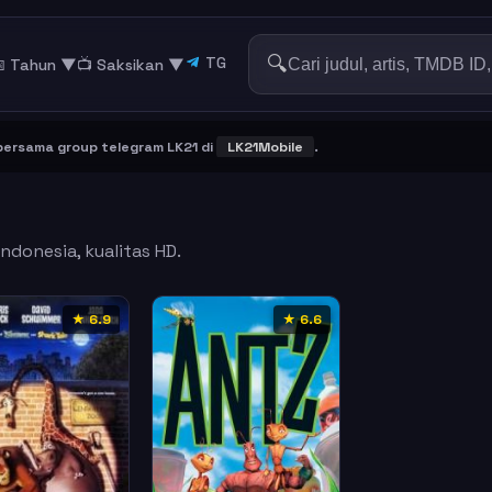
🔍
TG
 Tahun ▼
📺 Saksikan
▼
ama group telegram LK21 di
LK21Mobile
.
ndonesia, kualitas HD.
★ 6.9
★ 6.6