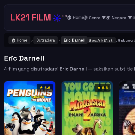
LK21 FILM
☀️
US
🏠 Home
🎬 Genre ▼
🌍 Negara ▼

🏠 Home
Sutradara
Eric Darnell
 ! Catat dan Bookmark alamat URL LK21
https://lk21.st
. Gabung bers
›
›
Eric Darnell
4 film yang disutradarai
Eric Darnell
— saksikan subtitle I
★ 6.6
★ 6.6