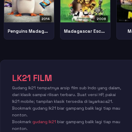
2014
2008
Penguins Madagascar
Madagascar Escape 2 Africa
M
LK21 FILM
Gudang lk21 tempatnya arsip film sub Indo yang dalam,
dari klasik sampai rilisan terbaru. Buat versi HP, pakai
lk21 mobile; tampilan klasik tersedia di layarkaca21.
Bookmark gudang lk21 biar gampang balik lagi tiap mau
nonton.
Bookmark
gudang lk21
biar gampang balik lagi tiap mau
nonton.