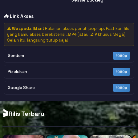
📥 Link Akses
⚠️
Waspada Iklan!
Halaman akses penuh pop-up. Pastikan file
yang kamu akses berekstensi
.MP4
(atau
.ZIP
khusus Mega).
Selain itu, langsung tutup saja!
Sendcm
1080p
Pixeldrain
1080p
Google Share
1080p
🎬
Rilis Terbaru