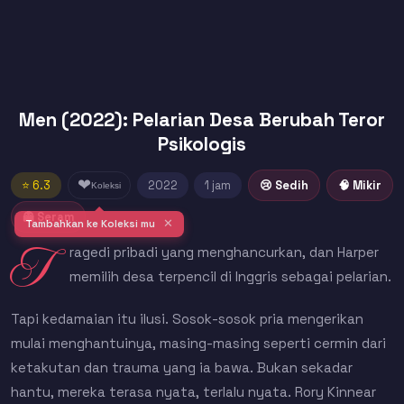
Men (2022): Pelarian Desa Berubah Teror
Psikologis
❤
⭐ 6.3
2022
1 jam
😢 Sedih
🧠 Mikir
Koleksi
👻 Seram
✕
Tambahkan ke Koleksi mu
T
ragedi pribadi yang menghancurkan, dan Harper
memilih desa terpencil di Inggris sebagai pelarian.
Tapi kedamaian itu ilusi. Sosok-sosok pria mengerikan
mulai menghantuinya, masing-masing seperti cermin dari
ketakutan dan trauma yang ia bawa. Bukan sekadar
hantu, mereka terasa nyata, terlalu nyata. Rory Kinnear