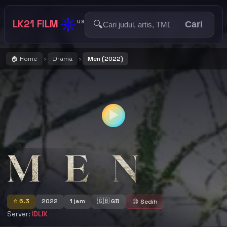
☀️
LK21 FILM
🔍
US
Cari
🏠 Home
Drama
Men (2022)
›
›
▶
Men
⭐ 6.3
2022
1 jam
🇬🇧 GB
😢 Sedih
Server:
IDLIX