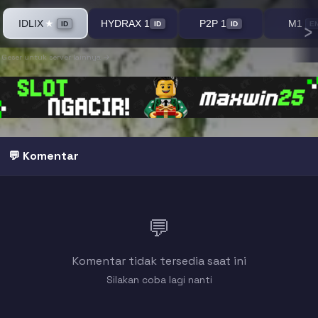
›
IDLIX
HYDRAX 1
P2P 1
M1
★
ID
ID
ID
E
Geser untuk server lainnya →
💬 Komentar
💬
Komentar tidak tersedia saat ini
Silakan coba lagi nanti