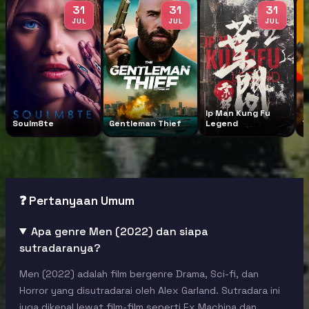
31
31
31
JUL
JUL
JUL
Ip Man Kung Fu
Soulm8te
Gentleman Thief
Legend
T
❓ Pertanyaan Umum
Apa genre Men (2022) dan siapa
sutradaranya?
Men (2022) adalah film bergenre Drama, Sci-fi, dan
Horror yang disutradarai oleh Alex Garland. Sutradara ini
juga dikenal lewat film-film seperti Ex Machina dan