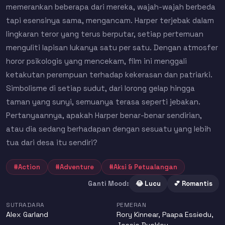
memerankan beberapa dari mereka, wajah-wajah berbeda
tapi esensinya sama, mengancam. Harper terjebak dalam
lingkaran teror yang terus berputar, setiap pertemuan
menguliti lapisan lukanya satu per satu. Dengan atmosfer
horor psikologis yang mencekam, film ini menggali
ketakutan perempuan terhadap kekerasan dan patriarki.
Simbolisme di setiap sudut, dari lorong gelap hingga
taman yang sunyi, semuanya terasa seperti jebakan.
Pertanyaannya, apakah Harper benar-benar sendirian,
atau dia sedang berhadapan dengan sesuatu yang lebih
tua dari desa itu sendiri?
#Action
#Adventure
#Aksi & Petualangan
Ganti Mood:
😂 Lucu
💕 Romantis
SUTRADARA
PEMERAN
Alex Garland
Rory Kinnear
,
Paapa Essiedu
,
Jessie Buckley