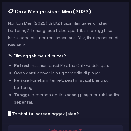
📋 Cara Menyaksikan Men (2022)
Nonton Men (2022) di LK21 tapi filmnya error atau
buffering? Tenang, ada beberapa trik simpel yg bisa
kamu coba biar nonton lancar jaya. Yuk, ikuti panduan di
bawah ini!
🔧 Film nggak mau diputar?
Refresh
halaman pakai F5 atau Ctrl+F5 dulu yaa.
Coba
ganti server lain yg tersedia di player.
Periksa
koneksi internet, pastiin stabil biar gak
buffering.
Tunggu
beberapa detik, kadang player butuh loading
sebentar.
🖥️ Tombol fullscreen nggak jalan?
Pakai
browser Chrome versi terbaru untuk hasil
maksimal.
Selengkapnya ▼