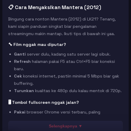
📋 Cara Menyaksikan Mantera (2012)
Bingung cara nonton Mantera (2012) di LK21? Tenang,
kami siapin panduan singkat biar pengalaman
streamingmu makin mantap. Ikuti tips di bawah ini yaa.
🔧 Film nggak mau diputar?
Ganti
server dulu, kadang satu server lagi sibuk.
Refresh
halaman pakai F5 atau Ctrl+F5 biar koneksi
baru.
Cek
koneksi internet, pastiin minimal 5 Mbps biar gak
buffering.
Turunkan
kualitas ke 480p dulu kalau mentok di 720p.
🖥️ Tombol fullscreen nggak jalan?
Pakai
browser Chrome versi terbaru, paling
kompatibel.
Coba
tekan F11 di keyboard buat fullscreen paksa.
Selengkapnya ▼