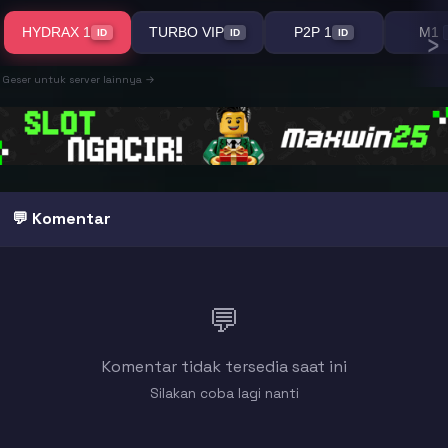
›
HYDRAX 1
TURBO VIP
P2P 1
M1
ID
ID
ID
Geser untuk server lainnya →
💬 Komentar
💬
Komentar tidak tersedia saat ini
Silakan coba lagi nanti