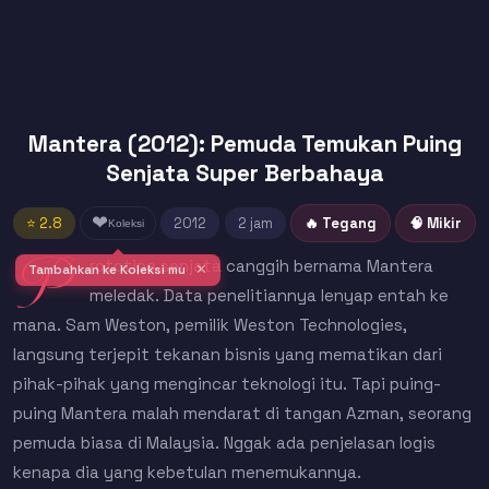
Mantera (2012): Pemuda Temukan Puing
Senjata Super Berbahaya
❤
⭐ 2.8
2012
2 jam
🔥 Tegang
🧠 Mikir
Koleksi
P
rototipe senjata canggih bernama Mantera
✕
Tambahkan ke Koleksi mu
meledak. Data penelitiannya lenyap entah ke
mana. Sam Weston, pemilik Weston Technologies,
langsung terjepit tekanan bisnis yang mematikan dari
pihak-pihak yang mengincar teknologi itu. Tapi puing-
puing Mantera malah mendarat di tangan Azman, seorang
pemuda biasa di Malaysia. Nggak ada penjelasan logis
kenapa dia yang kebetulan menemukannya.