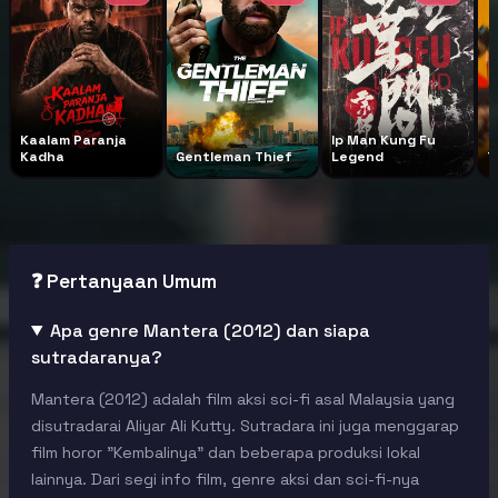
Kaalam Paranja
Ip Man Kung Fu
Kadha
Gentleman Thief
Legend
T
❓ Pertanyaan Umum
Apa genre Mantera (2012) dan siapa
sutradaranya?
Mantera (2012) adalah film aksi sci-fi asal Malaysia yang
disutradarai Aliyar Ali Kutty. Sutradara ini juga menggarap
film horor "Kembalinya" dan beberapa produksi lokal
lainnya. Dari segi info film, genre aksi dan sci-fi-nya