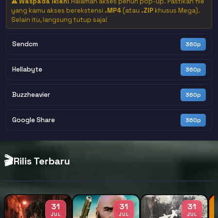
⚠️
Waspada Iklan!
Halaman akses penuh pop-up. Pastikan file
yang kamu akses berekstensi
.MP4
(atau
.ZIP
khusus Mega).
Selain itu, langsung tutup saja!
Sendcm
360p
Hellabyte
360p
Buzzheavier
360p
Google Share
360p
🎬
Rilis Terbaru
31
31
31
JUL
JUL
JUL