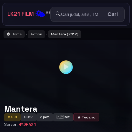
🌤️
LK21 FILM
🔍
US
Cari
🏠 Home
Action
Mantera (2012)
›
›
▶
Mantera
⭐ 2.8
2012
2 jam
🇲🇾 MY
🔥 Tegang
Server:
HYDRAX 1