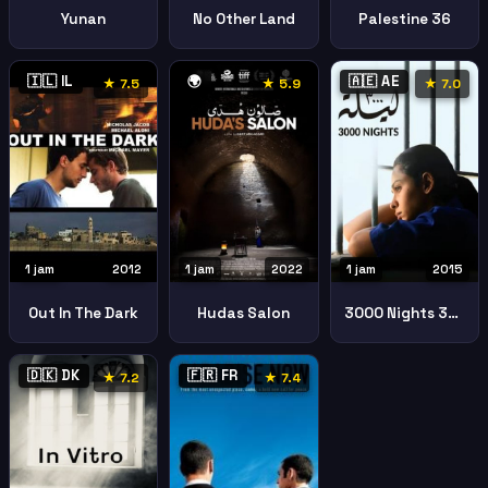
Yunan
No Other Land
Palestine 36
🇮🇱 IL
🌍
🇦🇪 AE
★ 7.5
★ 5.9
★ 7.0
1 jam
2012
1 jam
2022
1 jam
2015
Out In The Dark
Hudas Salon
3000 Nights 3000 Layla
🇩🇰 DK
🇫🇷 FR
★ 7.2
★ 7.4