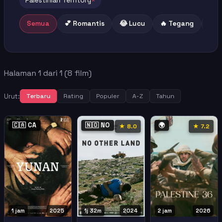
Palestinian Territory
×
Semua
💕 Romantis
😂 Lucu
🔥 Tegang
😢 
Halaman 1 dari 1 (8 film)
Urut:
Terbaru
Rating
Populer
A-Z
Tahun
🇨🇦 CA
🇳🇴 NO
🌍
★ 8.0
★ 7.2
1 jam
2025
1j 32m
2024
2 jam
2026