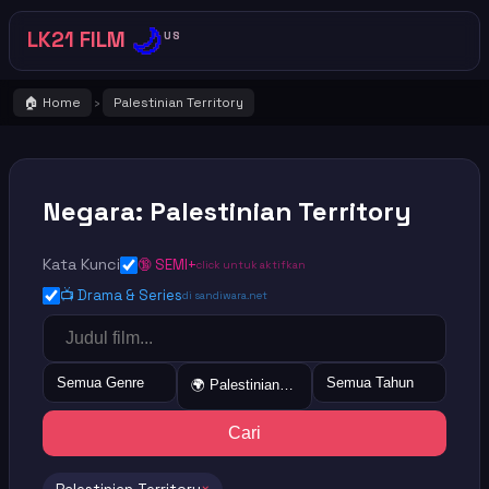
🌙
LK21 FILM
US
🏠 Home
Palestinian Territory
›
Negara: Palestinian Territory
Kata Kunci
🔞 SEMI+
click untuk aktifkan
📺 Drama & Series
di sandiwara.net
Semua Genre
Semua Tahun
🌍 Palestinian Territory
Cari