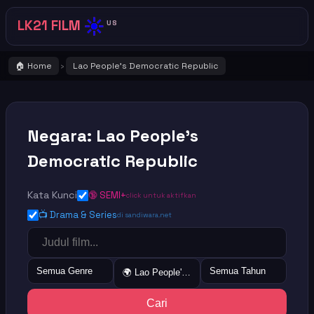
☀️
LK21 FILM
US
🏠 Home
Lao People's Democratic Republic
›
Negara: Lao People's
Democratic Republic
Kata Kunci
🔞 SEMI+
click untuk aktifkan
📺 Drama & Series
di sandiwara.net
Semua Genre
Semua Tahun
🌍 Lao People's Democratic Republic
Cari