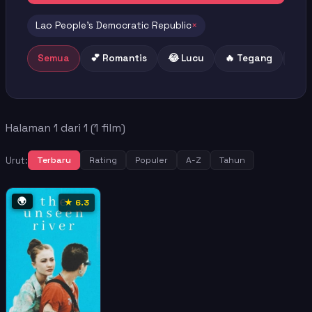
Lao People's Democratic Republic
×
Semua
💕 Romantis
😂 Lucu
🔥 Tegang
😢 
Halaman 1 dari 1 (1 film)
Urut:
Terbaru
Rating
Populer
A-Z
Tahun
🌍
★ 6.3