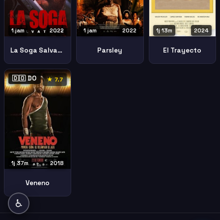
1 jam
2022
1 jam
2022
1j 13m
2024
La Soga Salvation La Soga 2
Parsley
El Trayecto
🇩🇴 DO
★ 7.7
1j 37m
2018
Veneno
♿