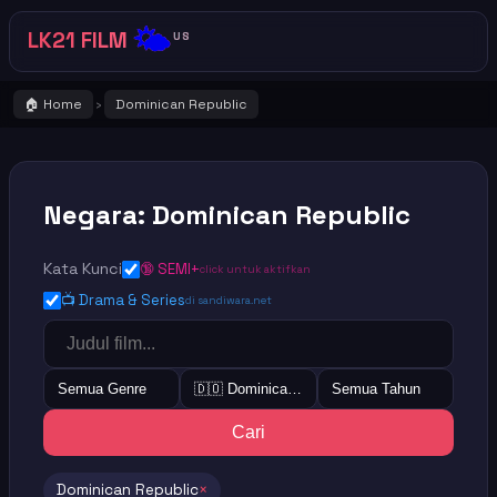
🌤️
LK21 FILM
US
🏠 Home
Dominican Republic
›
Negara: Dominican Republic
Kata Kunci
🔞 SEMI+
click untuk aktifkan
📺 Drama & Series
di sandiwara.net
Semua Genre
🇩🇴 Dominican Republic
Semua Tahun
Cari
Dominican Republic
×