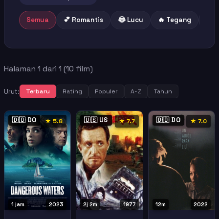
Semua
💕 Romantis
😂 Lucu
🔥 Tegang
😢 
Halaman 1 dari 1 (10 film)
Urut:
Terbaru
Rating
Populer
A-Z
Tahun
🇩🇴 DO
🇺🇸 US
🇩🇴 DO
★ 5.8
★ 7.7
★ 7.0
1 jam
2023
2j 2m
1977
12m
2022