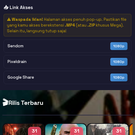
📥 Link Akses
⚠️
Waspada Iklan!
Halaman akses penuh pop-up. Pastikan file
yang kamu akses berekstensi
.MP4
(atau
.ZIP
khusus Mega).
Selain itu, langsung tutup saja!
Sendcm
1080p
Pixeldrain
1080p
Google Share
1080p
🎬
Rilis Terbaru
31
31
31