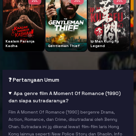
JUL
JUL
JUL
Kaalam Paranja
Ip Man Kung Fu
Kadha
Gentleman Thief
Legend
T
❓ Pertanyaan Umum
Apa genre film A Moment Of Romance (1990)
dan siapa sutradaranya?
Film A Moment Of Romance (1990) bergenre Drama,
Action, Romance, dan Crime, disutradarai oleh Benny
Chan. Sutradara ini jg dikenal lewat film-film laris Hong
Kong lainnya seperti New Police Story dan Shaolin. Info