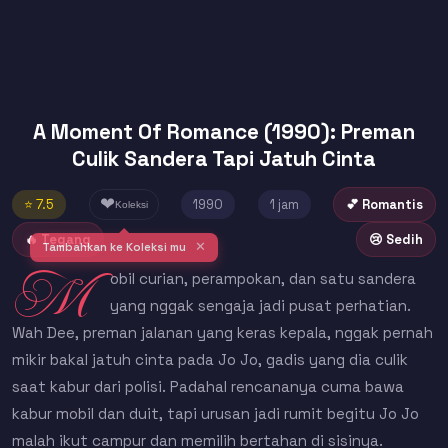
A Moment Of Romance (1990): Preman
Culik Sandera Tapi Jatuh Cinta
❤
⭐ 7.5
1990
1 jam
💕 Romantis
Koleksi
🔥 Tegang
😢 Sedih
✕
Tambahkan ke Koleksi mu
M
obil curian, perampokan, dan satu sandera
yang nggak sengaja jadi pusat perhatian.
Wah Dee, preman jalanan yang keras kepala, nggak pernah
mikir bakal jatuh cinta pada Jo Jo, gadis yang dia culik
saat kabur dari polisi. Padahal rencananya cuma bawa
kabur mobil dan duit, tapi urusan jadi rumit begitu Jo Jo
malah ikut campur dan memilih bertahan di sisinya.