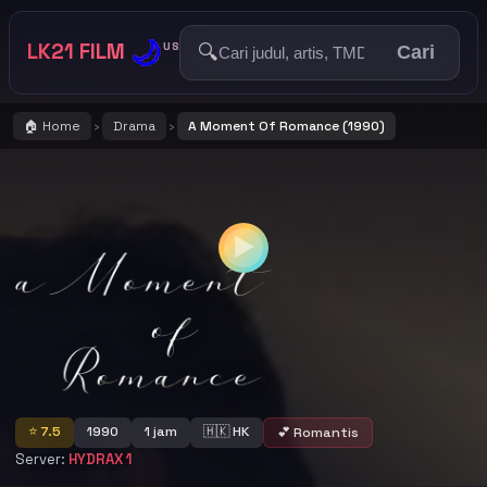
🌙
LK21 FILM
🔍
US
Cari
🏠 Home
Drama
A Moment Of Romance (1990)
›
›
▶
A Moment Of Romance
⭐ 7.5
1990
1 jam
🇭🇰 HK
💕 Romantis
Server:
HYDRAX 1