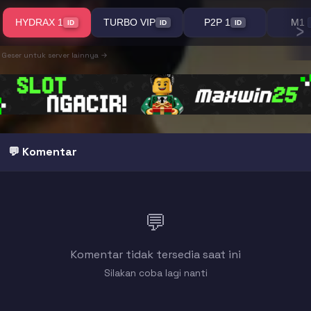
›
HYDRAX 1
TURBO VIP
P2P 1
M1
ID
ID
ID
Geser untuk server lainnya →
💬 Komentar
💬
Komentar tidak tersedia saat ini
Silakan coba lagi nanti