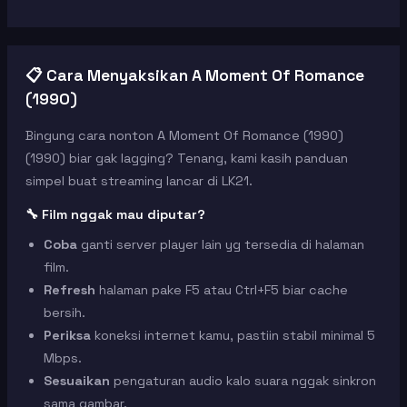
📋 Cara Menyaksikan A Moment Of Romance
(1990)
Bingung cara nonton A Moment Of Romance (1990)
(1990) biar gak lagging? Tenang, kami kasih panduan
simpel buat streaming lancar di LK21.
🔧 Film nggak mau diputar?
Coba
ganti server player lain yg tersedia di halaman
film.
Refresh
halaman pake F5 atau Ctrl+F5 biar cache
bersih.
Periksa
koneksi internet kamu, pastiin stabil minimal 5
Mbps.
Sesuaikan
pengaturan audio kalo suara nggak sinkron
sama gambar.