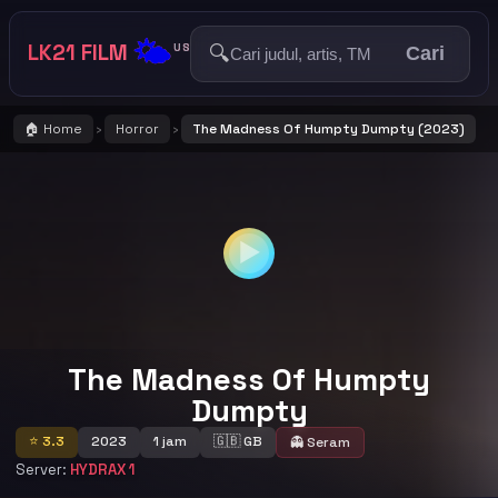
🌤️
LK21 FILM
🔍
US
Cari
🏠 Home
Horror
The Madness Of Humpty Dumpty (2023)
›
›
▶
The Madness Of Humpty
Dumpty
⭐ 3.3
2023
1 jam
🇬🇧 GB
👻 Seram
Server:
HYDRAX 1