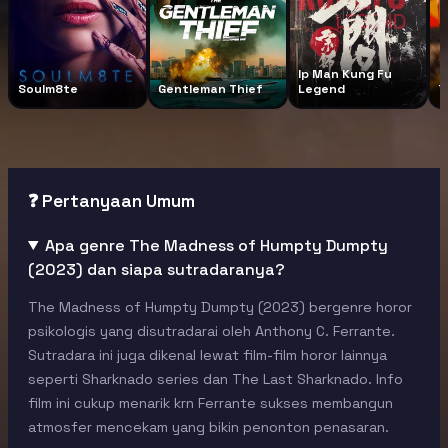
Ip Man Kung Fu
Soulm8te
Gentleman Thief
Legend
T
❓ Pertanyaan Umum
Apa genre The Madness of Humpty Dumpty
(2023) dan siapa sutradaranya?
The Madness of Humpty Dumpty (2023) bergenre horor
psikologis yang disutradarai oleh Anthony C. Ferrante.
Sutradara ini juga dikenal lewat film-film horor lainnya
seperti Sharknado series dan The Last Sharknado. Info
film ini cukup menarik krn Ferrante sukses membangun
atmosfer mencekam yang bikin penonton penasaran.