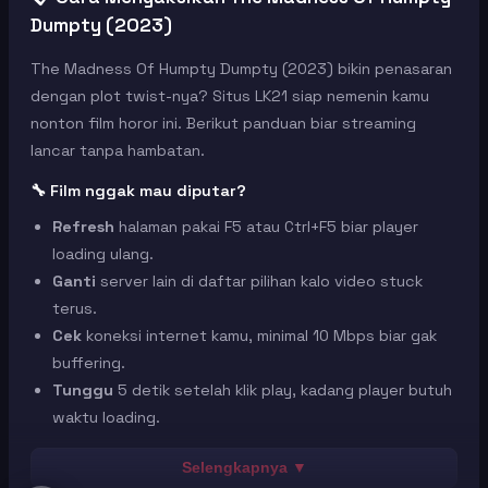
Dumpty (2023)
The Madness Of Humpty Dumpty (2023) bikin penasaran
dengan plot twist-nya? Situs LK21 siap nemenin kamu
nonton film horor ini. Berikut panduan biar streaming
lancar tanpa hambatan.
🔧 Film nggak mau diputar?
Refresh
halaman pakai F5 atau Ctrl+F5 biar player
loading ulang.
Ganti
server lain di daftar pilihan kalo video stuck
terus.
Cek
koneksi internet kamu, minimal 10 Mbps biar gak
buffering.
Tunggu
5 detik setelah klik play, kadang player butuh
waktu loading.
🖥️ Tombol fullscreen nggak jalan?
Selengkapnya ▼