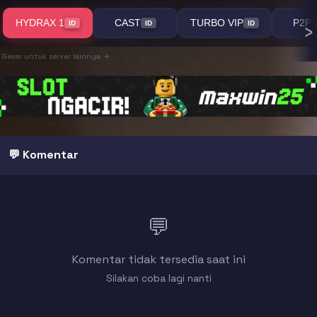
›
HYDRAX 1
CAST
TURBO VIP
P2P 
ID
ID
ID
Geser untuk server lainnya →
💬 Komentar
💬
Komentar tidak tersedia saat ini
Silakan coba lagi nanti