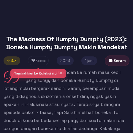
The Madness Of Humpty Dumpty (2023):
Boneka Humpty Dumpty Makin Mendekat
❤
⭐ 3.3
2023
1 jam
👻 Seram
Koleksi
D
ua minggu sejak pindah ke rumah masa kecil
✕
Tambahkan ke Koleksi mu
yang sunyi, dan boneka Humpty Dumpty di
loteng mulai bergerak sendiri. Sarah, perempuan muda
yang didiagnosis skizofrenia onset dini, nggak yakin
apakah ini halusinasi atau nyata. Terapisnya bilang ini
episode psikotik biasa, tapi Sarah melihat boneka itu
duduk di kursi berbeda setiap pagi, dan suatu malam dia
bangun dengan boneka itu di atas dadanya. Kakaknya