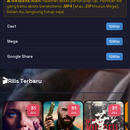
⚠️
Waspada Iklan!
Halaman akses penuh pop-up. Pastikan file
yang kamu akses berekstensi
.MP4
(atau
.ZIP
khusus Mega).
Selain itu, langsung tutup saja!
Cast
1080p
Mega
1080p
Google Share
1080p
🎬
Rilis Terbaru
31
31
31
JUL
JUL
JUL