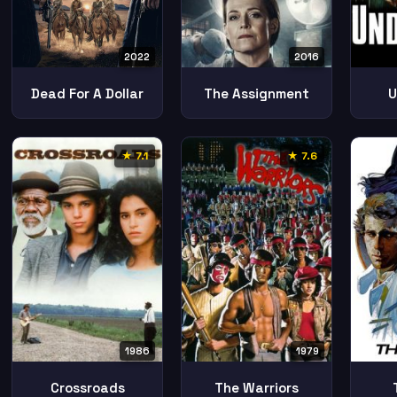
2022
2016
Dead For A Dollar
The Assignment
U
★ 7.1
★ 7.6
1986
1979
Crossroads
The Warriors