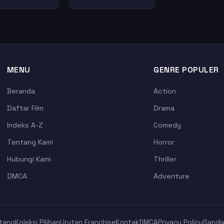
MENU
GENRE POPULER
Beranda
Action
Daftar Film
Drama
Indeks A-Z
Comedy
Tentang Kami
Horror
Hubungi Kami
Thriller
DMCA
Adventure
tang
Koleksi Pilihan
Urutan Franchise
Kontak
DMCA
Privacy Policy
Sandi