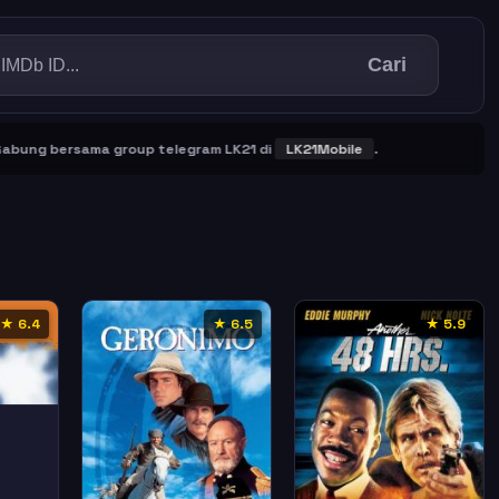
Cari
g bersama group telegram LK21 di
LK21Mobile
.
★ 6.4
★ 6.5
★ 5.9