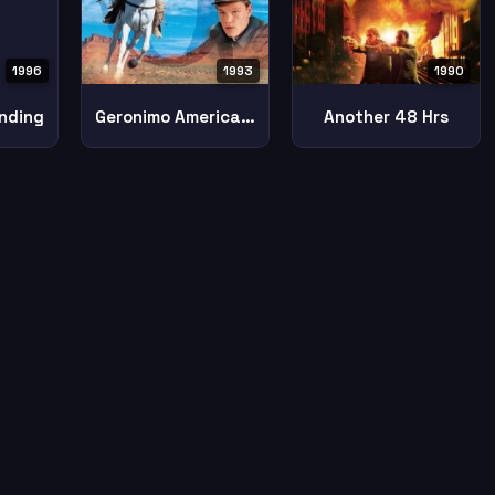
1996
1993
1990
nding
Geronimo American Legend
Another 48 Hrs