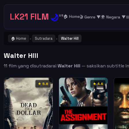
LK21 FILM
🌙
US
🏠 Home
🎬 Genre ▼
🌍 Negara ▼

🏠 Home
Sutradara
Walter Hill
PE
›
›
Walter Hill
11 film yang disutradarai
Walter Hill
— saksikan subtitle In
★ 5.8
★ 4.6