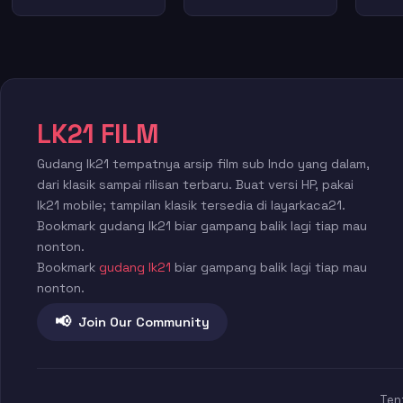
LK21 FILM
Gudang lk21 tempatnya arsip film sub Indo yang dalam,
dari klasik sampai rilisan terbaru. Buat versi HP, pakai
lk21 mobile; tampilan klasik tersedia di layarkaca21.
Bookmark gudang lk21 biar gampang balik lagi tiap mau
nonton.
Bookmark
gudang lk21
biar gampang balik lagi tiap mau
nonton.
📢
Join Our Community
Ten