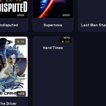
2002
2000
ndisputed
Supernova
Last Man Sta
1975
★ 7.1
★ 7.2
Hard Times
1978
The Driver