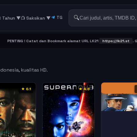
🔍
TG
 Tahun ▼
📺 Saksikan
▼
NTING ! Catat dan Bookmark alamat URL LK21
https://lk21.st
. Gabun
donesia, kualitas HD.
★ 6.1
★ 4.8