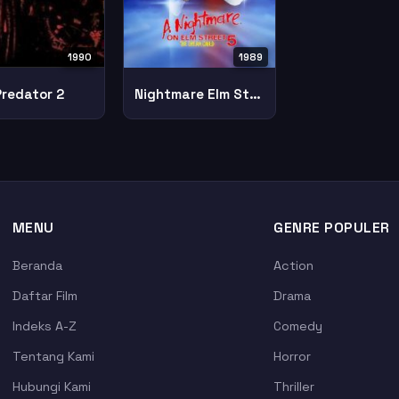
1989
1990
Nightmare Elm Street 5 Dream Child
Predator 2
MENU
GENRE POPULER
Beranda
Action
Daftar Film
Drama
Indeks A-Z
Comedy
Tentang Kami
Horror
Hubungi Kami
Thriller