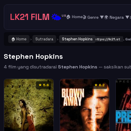
LK21 FILM
🌤️
US
🏠 Home
🎬 Genre ▼
🌍 Negara ▼
🏠 Home
Sutradara
Stephen Hopkins
NTING ! Catat dan Bookmark alamat URL LK21
https://lk21.st
. Gabun
›
›
Stephen Hopkins
4 film yang disutradarai
Stephen Hopkins
— saksikan subt
★ 5.6
★ 6.2