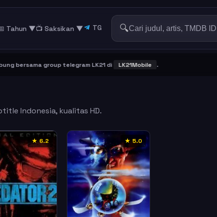
🔍
TG
📅 Tahun ▼
📺 Saksikan
▼
g bersama group telegram LK21 di
LK21Mobile
.
itle Indonesia, kualitas HD.
★ 6.2
★ 5.0