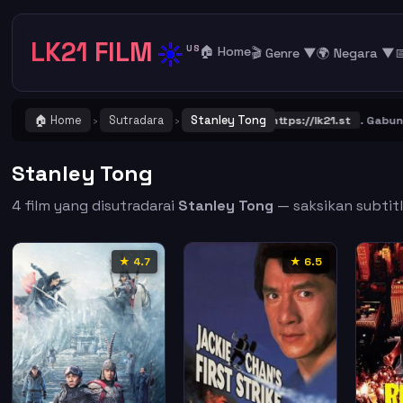
LK21 FILM
☀️
US
🏠 Home
🎬 Genre ▼
🌍 Negara ▼

🏠 Home
Sutradara
Stanley Tong
NG ! Catat dan Bookmark alamat URL LK21
https://lk21.st
. Gabung b
›
›
Stanley Tong
4 film yang disutradarai
Stanley Tong
— saksikan subtitl
★ 4.7
★ 6.5