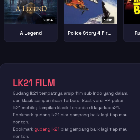
2024
1996
A Legend
Police Story 4 First Strike
Ru
LK21 FILM
Gudang lk21 tempatnya arsip film sub Indo yang dalam,
dari klasik sampai rilisan terbaru. Buat versi HP, pakai
lk21 mobile; tampilan klasik tersedia di layarkaca21.
Bookmark gudang lk21 biar gampang balik lagi tiap mau
nonton.
Bookmark
gudang lk21
biar gampang balik lagi tiap mau
nonton.