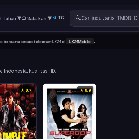
🔍
TG
 Tahun ▼
📺 Saksikan
▼
ersama group telegram LK21 di
LK21Mobile
.
e Indonesia, kualitas HD.
★ 6.7
★ 6.9