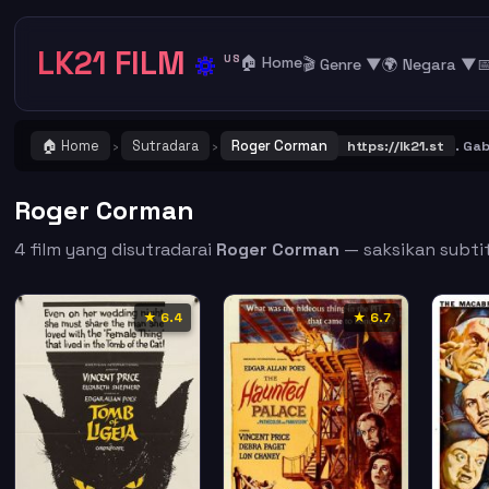
LK21 FILM
🔅
US
🏠 Home
🎬 Genre ▼
🌍 Negara ▼

🏠 Home
Sutradara
Roger Corman
NTING ! Catat dan Bookmark alamat URL LK21
https://lk21.st
. Gabung
›
›
Roger Corman
4 film yang disutradarai
Roger Corman
— saksikan subtitl
★ 6.4
★ 6.7