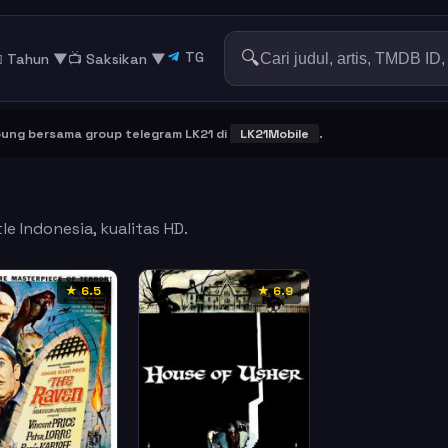
🔍
TG
 Tahun ▼
📺 Saksikan
▼
 bersama group telegram LK21 di
LK21Mobile
.
e Indonesia, kualitas HD.
★ 6.5
★ 6.9