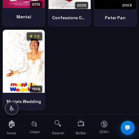
2012
2003
2009
Mental
Peter Pan
Confessions Of A Shopaholic
★ 7.2
1994
Muriels Wedding
♿
🏠
🔍
📺
📂
🔞
☰
💬
Jelajah
SEMI+
More
Home
Search
NoBar