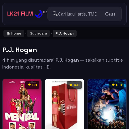
🌙
LK21 FILM
🔍
US
Cari
🏠 Home
Sutradara
P.J. Hogan
›
›
P.J. Hogan
4 film yang disutradarai
P.J. Hogan
— saksikan subtitle
Indonesia, kualitas HD.
★ 6.1
★ 5.8
★ 6.8