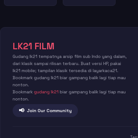
LK21 FILM
Gudang lk21 tempatnya arsip film sub Indo yang dalam,
dari klasik sampai rilisan terbaru. Buat versi HP, pakai
lk21 mobile; tampilan klasik tersedia di layarkaca21.
Bookmark gudang lk21 biar gampang balik lagi tiap mau
nonton.
Bookmark
gudang lk21
biar gampang balik lagi tiap mau
nonton.
📢
Join Our Community
Ten