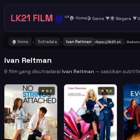
LK21 FILM
☀️
US
🏠 Home
🎬 Genre ▼
🌍 Negara ▼

🏠 Home
Sutradara
Ivan Reitman
 ! Catat dan Bookmark alamat URL LK21
https://lk21.st
. Gabung bers
›
›
Ivan Reitman
9 film yang disutradarai
Ivan Reitman
— saksikan subtitle
★ 6.2
★ 5.2