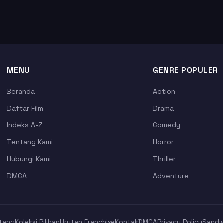
MENU
GENRE POPULER
Beranda
Action
Daftar Film
Drama
Indeks A-Z
Comedy
Tentang Kami
Horror
Hubungi Kami
Thriller
DMCA
Adventure
tang
Koleksi Pilihan
Urutan Franchise
Kontak
DMCA
Privacy Policy
Sandi