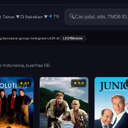
🔍
TG
 Tahun ▼
📺 Saksikan
▼
ama group telegram LK21 di
LK21Mobile
.
 Indonesia, kualitas HD.
★ 6.1
★ 5.8