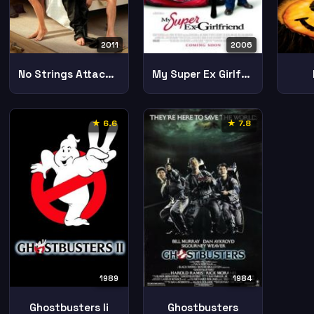
2011
2006
No Strings Attached
My Super Ex Girlfriend
★ 6.6
★ 7.8
1989
1984
Ghostbusters Ii
Ghostbusters