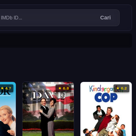
Cari
★ 4.7
★ 6.8
★ 6.2