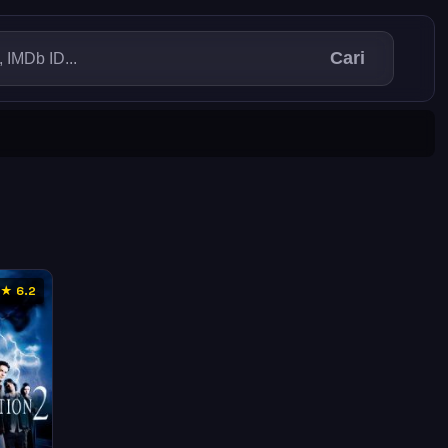
Cari
★ 6.2