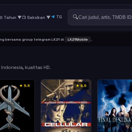
🔍
TG
📅 Tahun ▼
📺 Saksikan
▼
ersama group telegram LK21 di
LK21Mobile
.
Indonesia, kualitas HD.
★ 5.5
★ 6.5