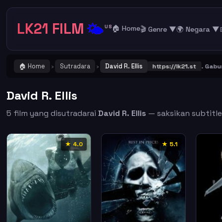
LK21 FILM
🌤️
US
🏠 Home
🎬 Genre ▼
🌍 Negara ▼
🏠 Home
Sutradara
David R. Ellis
ING ! Catat dan Bookmark alamat URL LK21
https://lk21.st
. Gabung b
›
›
David R. Ellis
5 film yang disutradarai
David R. Ellis
— saksikan subtitle 
★ 4.0
★ 5.1