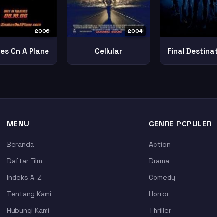
2006
2004
Final Destinat
es On A Plane
Cellular
MENU
GENRE POPULER
Beranda
Action
Daftar Film
Drama
Indeks A-Z
Comedy
Tentang Kami
Horror
Hubungi Kami
Thriller