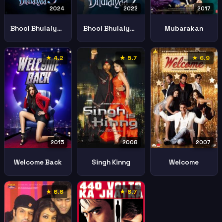
2024
2022
2017
Bhool Bhulaiyaa 3
Bhool Bhulaiyaa 2
Mubarakan
★ 4.2
★ 5.7
★ 6.9
2015
2008
2007
Welcome Back
Singh Kinng
Welcome
★ 6.6
★ 6.7