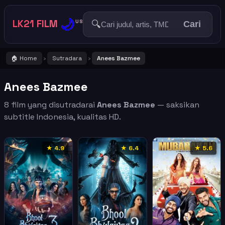
🌙
LK21 FILM
🔍
US
Cari
🏠 Home
Sutradara
Anees Bazmee
›
›
Anees Bazmee
8 film yang disutradarai
Anees Bazmee
— saksikan
subtitle Indonesia, kualitas HD.
★ 4.9
★ 6.4
★ 5.6