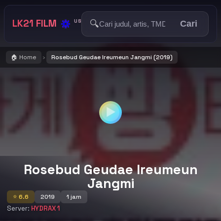
🔅
LK21 FILM
🔍
US
Cari
🏠 Home
Rosebud Geudae Ireumeun Jangmi (2019)
›
▶
Rosebud Geudae Ireumeun
Jangmi
⭐ 6.6
2019
1 jam
Server:
HYDRAX 1