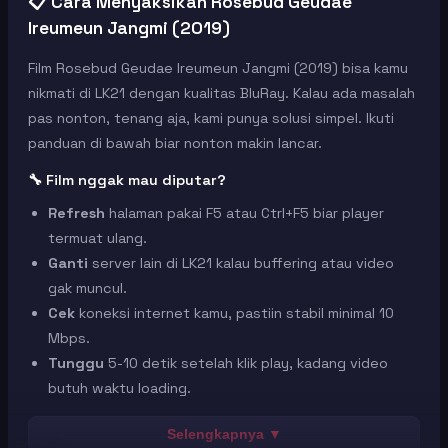
📋 Cara Menyaksikan Rosebud Geudae
Ireumeun Jangmi (2019)
Film Rosebud Geudae Ireumeun Jangmi (2019) bisa kamu
nikmati di LK21 dengan kualitas BluRay. Kalau ada masalah
pas nonton, tenang aja, kami punya solusi simpel. Ikuti
panduan di bawah biar nonton makin lancar.
🔧 Film nggak mau diputar?
Refresh
halaman pakai F5 atau Ctrl+F5 biar player
termuat ulang.
Ganti
server lain di LK21 kalau buffering atau video
gak muncul.
Cek
koneksi internet kamu, pastiin stabil minimal 10
Mbps.
Tunggu
5-10 detik setelah klik play, kadang video
butuh waktu loading.
🖥️ Tombol fullscreen nggak jalan?
Selengkapnya ▼