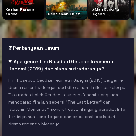
Kaalam Paranja
Ip Man Kung Fu
Kadha
Gentleman Thief
Legend
T
❓ Pertanyaan Umum
Apa genre film Rosebud Geudae Ireumeun
Jangmi (2019) dan siapa sutradaranya?
Film Rosebud Geudae Ireumeun Jangmi (2019) bergenre
drama romantis dengan sedikit elemen thriller psikologis.
Disutradarai oleh Geudae Ireumeun Jangmi, yang juga
menggarap film lain seperti "The Last Letter" dan
"Autumn Memories" menurut data film yang beredar. Info
film ini punya tone tegang dan emosional, beda dari
drama romantis biasanya.