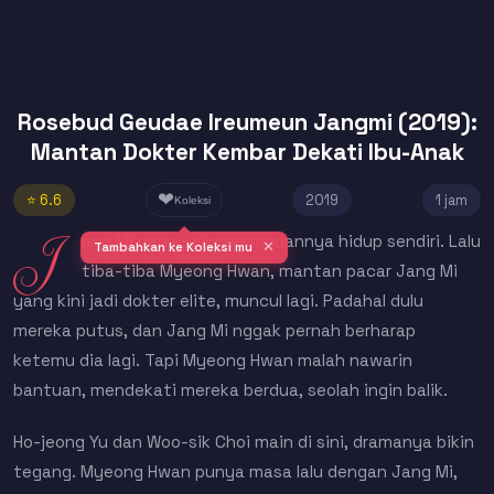
Rosebud Geudae Ireumeun Jangmi (2019):
Mantan Dokter Kembar Dekati Ibu-Anak
❤
⭐ 6.6
2019
1 jam
Koleksi
J
ang Mi dan anak perempuannya hidup sendiri. Lalu
✕
Tambahkan ke Koleksi mu
tiba-tiba Myeong Hwan, mantan pacar Jang Mi
yang kini jadi dokter elite, muncul lagi. Padahal dulu
mereka putus, dan Jang Mi nggak pernah berharap
ketemu dia lagi. Tapi Myeong Hwan malah nawarin
bantuan, mendekati mereka berdua, seolah ingin balik.
Ho-jeong Yu dan Woo-sik Choi main di sini, dramanya bikin
tegang. Myeong Hwan punya masa lalu dengan Jang Mi,