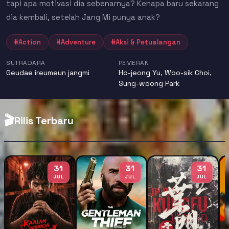
tapi apa motivasi dia sebenarnya? Kenapa baru sekarang
dia kembali, setelah Jang Mi punya anak?
#Action
#Adventure
#Aksi & Petualangan
SUTRADARA
PEMERAN
Geudae ireumeun jangmi
Ho-jeong Yu
,
Woo-sik Choi
,
Sung-woong Park
🎬
Rilis Terbaru
31
31
31
JUL
JUL
JUL