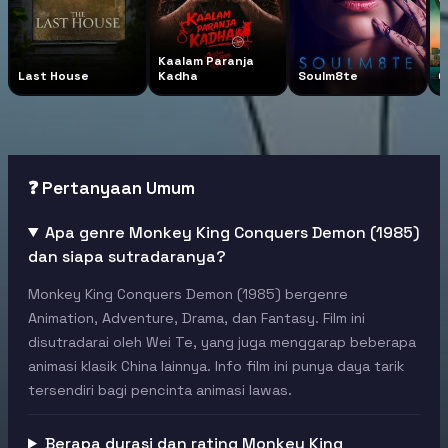
Kaalam Paranja
Last House
Kadha
Soulm8te
G
❓ Pertanyaan Umum
Apa genre Monkey King Conquers Demon (1985)
dan siapa sutradaranya?
Monkey King Conquers Demon (1985) bergenre
Animation, Adventure, Drama, dan Fantasy. Film ini
disutradarai oleh Wei Te, yang juga menggarap beberapa
animasi klasik China lainnya. Info film ini punya daya tarik
tersendiri bagi pencinta animasi lawas.
Berapa durasi dan rating Monkey King