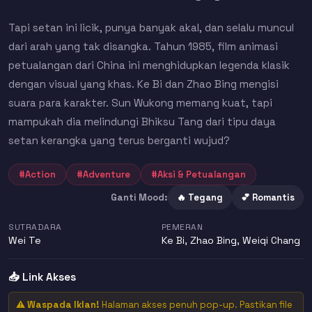
Tapi setan ini licik, punya banyak akal, dan selalu muncul
dari arah yang tak disangka. Tahun 1985, film animasi
petualangan dari China ini menghidupkan legenda klasik
dengan visual yang khas. Ke Bi dan Zhao Bing mengisi
suara para karakter. Sun Wukong memang kuat, tapi
mampukah dia melindungi Bhiksu Tang dari tipu daya
setan kerangka yang terus berganti wujud?
#Action
#Adventure
#Aksi & Petualangan
Ganti Mood:
🔥 Tegang
💕 Romantis
SUTRADARA
PEMERAN
Wei Te
Ke Bi
,
Zhao Bing
,
Weiqi Chang
📥 Link Akses
⚠️
Waspada Iklan!
Halaman akses penuh pop-up. Pastikan file