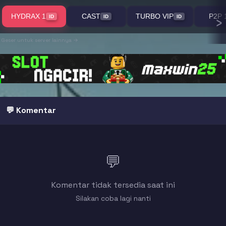
›
HYDRAX 1
CAST
TURBO VIP
P2P 
ID
ID
ID
Geser untuk server lainnya →
💬 Komentar
💬
Komentar tidak tersedia saat ini
Silakan coba lagi nanti