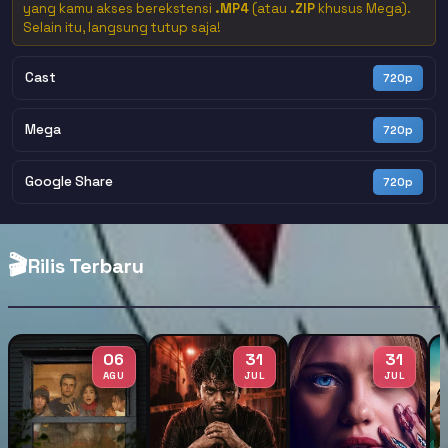
yang kamu akses berekstensi
.MP4
(atau
.ZIP
khusus Mega).
Selain itu, langsung tutup saja!
Cast
720p
Mega
720p
Google Share
720p
🎬
Rilis Terbaru
06
31
31
AGU
JUL
JUL