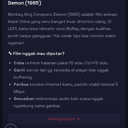
Demon (1985)
Monkey King Conquers Demon (1985) adalah film animasi
klasik China yang seru banget buat ditonton ulang. Di
LK21, kamu bisa nikmatin versi BluRay dengan kualitas
jernih tanpa gangguan. Yuk simak tips biar nonton makin
nyaman!
🔧 Film nggak mau diputar?
Coba
refresh halaman pakai F5 atau Ctrl+F5 dulu.
Ganti
server lain yg tersedia di player biar nggak
buffering.
Periksa
koneksi internet kamu, pastiin stabil minimal 5
Mbps.
Sesuaikan
sinkronisasi audio kalo suara nggak
nyambung sama gambar.
🖥️ Tombol fullscreen nggak jalan?
Selengkapnya ▼
Pakai
browser Chrome versi terbaru biar fitur