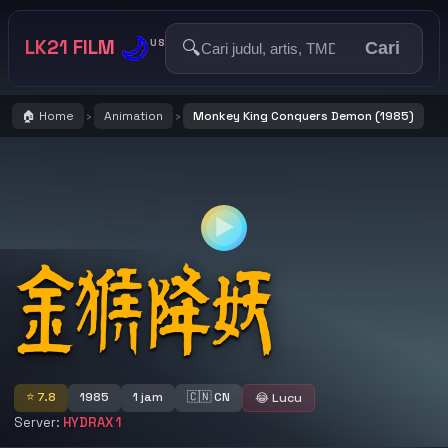
🌙
LK21 FILM
🔍
US
Cari
🏠 Home
Animation
Monkey King Conquers Demon (1985)
›
›
▶
Monkey King Conquers Demon
⭐ 7.8
1985
1 jam
🇨🇳 CN
😂 Lucu
Server:
HYDRAX 1