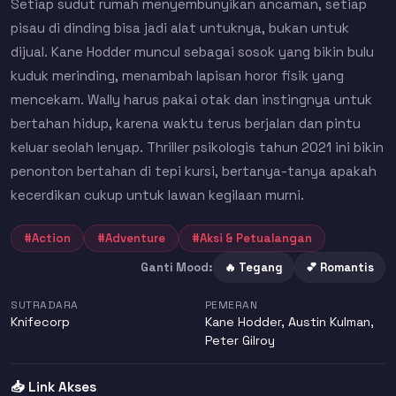
Setiap sudut rumah menyembunyikan ancaman, setiap
pisau di dinding bisa jadi alat untuknya, bukan untuk
dijual. Kane Hodder muncul sebagai sosok yang bikin bulu
kuduk merinding, menambah lapisan horor fisik yang
mencekam. Wally harus pakai otak dan instingnya untuk
bertahan hidup, karena waktu terus berjalan dan pintu
keluar seolah lenyap. Thriller psikologis tahun 2021 ini bikin
penonton bertahan di tepi kursi, bertanya-tanya apakah
kecerdikan cukup untuk lawan kegilaan murni.
#Action
#Adventure
#Aksi & Petualangan
Ganti Mood:
🔥 Tegang
💕 Romantis
SUTRADARA
PEMERAN
Knifecorp
Kane Hodder
,
Austin Kulman
,
Peter Gilroy
📥 Link Akses