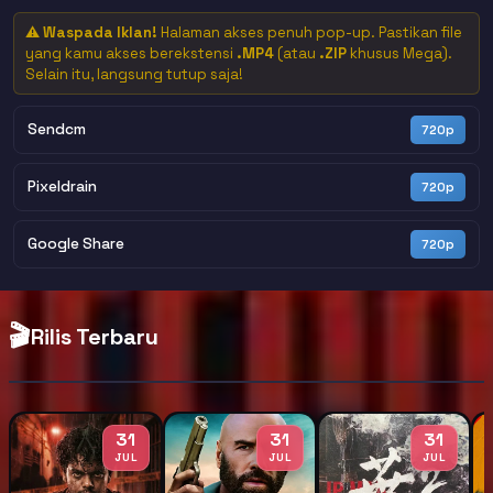
⚠️
Waspada Iklan!
Halaman akses penuh pop-up. Pastikan file
yang kamu akses berekstensi
.MP4
(atau
.ZIP
khusus Mega).
Selain itu, langsung tutup saja!
Sendcm
720p
Pixeldrain
720p
Google Share
720p
🎬
Rilis Terbaru
31
31
31
JUL
JUL
JUL