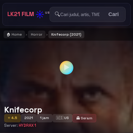
☀️
LK21 FILM
🔍
US
Cari
🏠 Home
Horror
Knifecorp (2021)
›
›
▶
Knifecorp
⭐ 4.5
2021
1 jam
🇺🇸 US
👻 Seram
Server:
HYDRAX 1