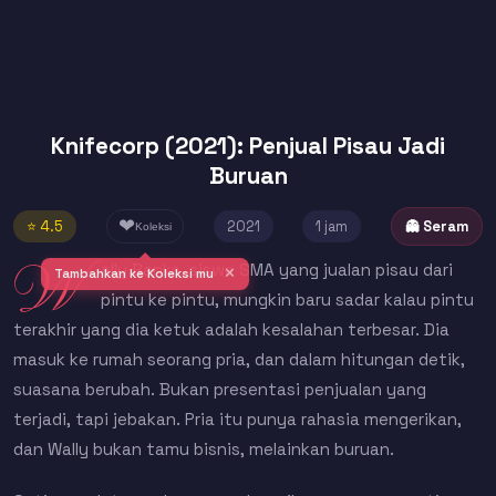
Knifecorp (2021): Penjual Pisau Jadi
Buruan
❤
⭐ 4.5
2021
1 jam
👻 Seram
Koleksi
W
ally Banks, siswa SMA yang jualan pisau dari
✕
Tambahkan ke Koleksi mu
pintu ke pintu, mungkin baru sadar kalau pintu
terakhir yang dia ketuk adalah kesalahan terbesar. Dia
masuk ke rumah seorang pria, dan dalam hitungan detik,
suasana berubah. Bukan presentasi penjualan yang
terjadi, tapi jebakan. Pria itu punya rahasia mengerikan,
dan Wally bukan tamu bisnis, melainkan buruan.