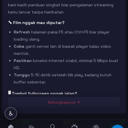
kami kasih panduan singkat biar pengalaman streaming
kamu lancar tanpa hambatan.
🔧 Film nggak mau diputar?
Refresh
halaman pakai F5 atau Ctrl+F5 biar player
loading ulang.
Coba
ganti server lain di bawah player kalau video
mentok.
Pastikan
koneksi internet stabil, minimal 5 Mbps buat
HD.
Tunggu
5-10 detik setelah klik play, kadang butuh
buffer sebentar.
🖥️ Tombol fullscreen nggak jalan?
Ganti
ke browser Chrome versi terbaru biar
Selengkapnya ▼
kompatibel.
♿
Tekan
F11 di keyboard buat fullscreen manual.
Hapus
cache browser dulu, soalnya data lama bisa
🏠
🔍
📺