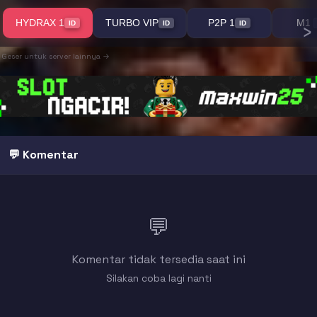
›
HYDRAX 1
TURBO VIP
P2P 1
M1
ID
ID
ID
Geser untuk server lainnya →
💬 Komentar
💬
Komentar tidak tersedia saat ini
Silakan coba lagi nanti