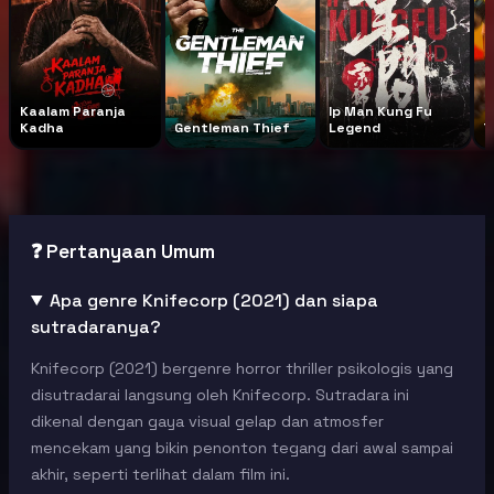
Kaalam Paranja
Ip Man Kung Fu
Kadha
Gentleman Thief
Legend
T
❓ Pertanyaan Umum
Apa genre Knifecorp (2021) dan siapa
sutradaranya?
Knifecorp (2021) bergenre horror thriller psikologis yang
disutradarai langsung oleh Knifecorp. Sutradara ini
dikenal dengan gaya visual gelap dan atmosfer
mencekam yang bikin penonton tegang dari awal sampai
akhir, seperti terlihat dalam film ini.