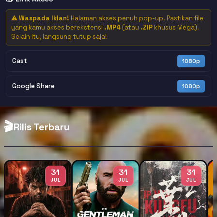
⚠️
Waspada Iklan!
Halaman akses penuh pop-up. Pastikan file
yang kamu akses berekstensi
.MP4
(atau
.ZIP
khusus Mega).
Selain itu, langsung tutup saja!
Cast
1080p
Google Share
1080p
🎬
Rilis Terbaru
31
31
31
JUL
JUL
JUL