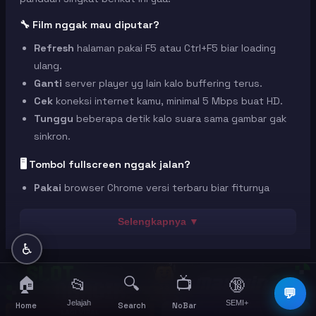
🔧 Film nggak mau diputar?
Refresh
halaman pakai F5 atau Ctrl+F5 biar loading
ulang.
Ganti
server player yg lain kalo buffering terus.
Cek
koneksi internet kamu, minimal 5 Mbps buat HD.
Tunggu
beberapa detik kalo suara sama gambar gak
sinkron.
🖥️ Tombol fullscreen nggak jalan?
Pakai
browser Chrome versi terbaru biar fiturnya
kompatibel.
Coba
browser lain kaya Firefox atau Edge sebagai
Selengkapnya ▼
alternatif.
♿
Hapus
cache browser lewat pengaturan biar gak
error.
🏠
🔍
📺
📂
🔞
☰
💬
💡 Tips dari kami:
Jelajah
SEMI+
More
Home
Search
NoBar