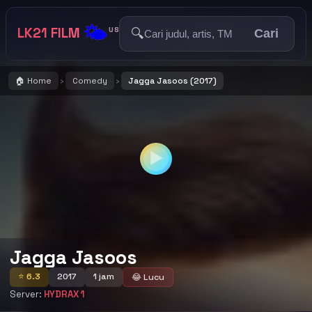
🌤️
LK21 FILM
🔍
US
Cari
🏠 Home
Comedy
Jagga Jasoos (2017)
›
›
▶
Jagga Jasoos
⭐ 6.3
2017
1 jam
😂 Lucu
Server:
HYDRAX 1