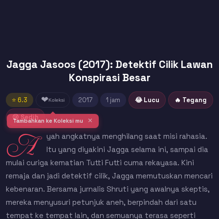
Jagga Jasoos (2017): Detektif Cilik Lawan
Konspirasi Besar
❤
⭐ 6.3
2017
1 jam
😂 Lucu
🔥 Tegang
Koleksi
😢 Sedih
✕
Tambahkan ke Koleksi mu
A
yah angkatnya menghilang saat misi rahasia.
Itu yang diyakini Jagga selama ini, sampai dia
mulai curiga kematian Tutti Futti cuma rekayasa. Kini
remaja dan jadi detektif cilik, Jagga memutuskan mencari
kebenaran. Bersama jurnalis Shruti yang awalnya skeptis,
mereka menyusuri petunjuk aneh, berpindah dari satu
tempat ke tempat lain, dan semuanya terasa seperti