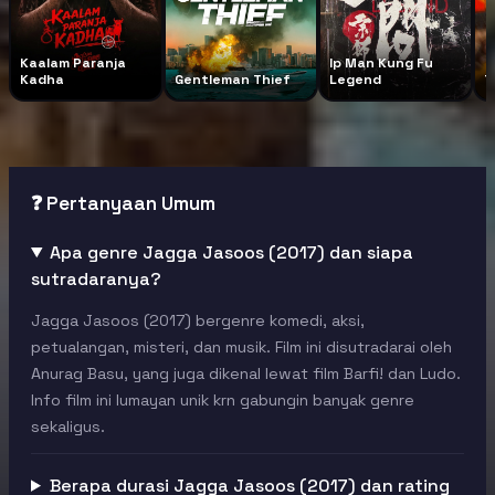
Kaalam Paranja
Ip Man Kung Fu
Kadha
Gentleman Thief
Legend
T
❓ Pertanyaan Umum
Apa genre Jagga Jasoos (2017) dan siapa
sutradaranya?
Jagga Jasoos (2017) bergenre komedi, aksi,
petualangan, misteri, dan musik. Film ini disutradarai oleh
Anurag Basu, yang juga dikenal lewat film Barfi! dan Ludo.
Info film ini lumayan unik krn gabungin banyak genre
sekaligus.
Berapa durasi Jagga Jasoos (2017) dan rating