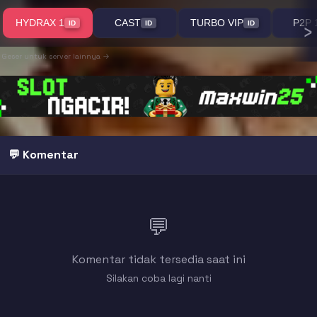
›
HYDRAX 1
CAST
TURBO VIP
P2P 
ID
ID
ID
Geser untuk server lainnya →
💬 Komentar
💬
Komentar tidak tersedia saat ini
Silakan coba lagi nanti