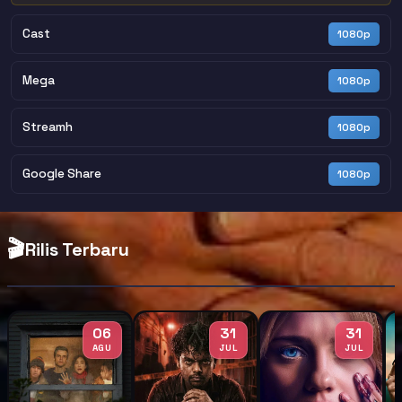
Cast
1080p
Mega
1080p
Streamh
1080p
Google Share
1080p
🎬
Rilis Terbaru
06
31
31
AGU
JUL
JUL